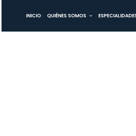
Ir
al
INICIO
QUIÉNES SOMOS
ESPECIALIDADE
contenido
Entrevista 