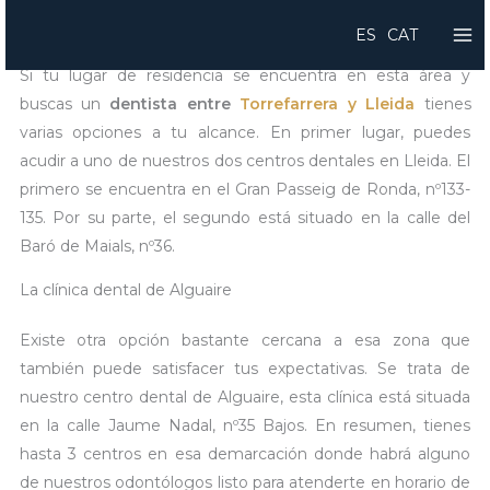
Ir
Dentista entre Torrefarrera y Lleida
ES
CAT
al
contenido
Si tu lugar de residencia se encuentra en esta área y
buscas un
dentista entre
Torrefarrera y Lleida
tienes
varias opciones a tu alcance. En primer lugar, puedes
acudir a uno de nuestros dos centros dentales en Lleida. El
primero se encuentra en el Gran Passeig de Ronda, nº133-
135. Por su parte, el segundo está situado en la calle del
Baró de Maials, nº36.
La clínica dental de Alguaire
Existe otra opción bastante cercana a esa zona que
también puede satisfacer tus expectativas. Se trata de
nuestro centro dental de Alguaire, esta clínica está situada
en la calle Jaume Nadal, nº35 Bajos. En resumen, tienes
hasta 3 centros en esa demarcación donde habrá alguno
de nuestros odontólogos listo para atenderte en horario de