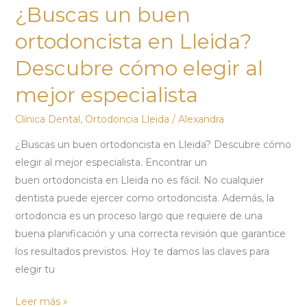
¿Buscas un buen
buen
ortodoncista
ortodoncista en Lleida?
en
Descubre cómo elegir al
Lleida?
Descubre
mejor especialista
cómo
Clínica Dental
,
Ortodoncia Lleida
/
Alexandra
elegir
al
¿Buscas un buen ortodoncista en Lleida? Descubre cómo
mejor
elegir al mejor especialista. Encontrar un
especialista
buen ortodoncista en Lleida no es fácil. No cualquier
dentista puede ejercer como ortodoncista. Además, la
ortodoncia es un proceso largo que requiere de una
buena planificación y una correcta revisión que garantice
los resultados previstos. Hoy te damos las claves para
elegir tu
Leer más »